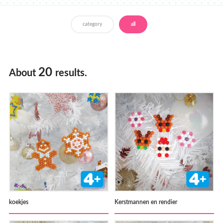
Verkooppunten
category
all
Néerlandais
Français
20
About
results.
koekjes
Kerstmannen en rendier