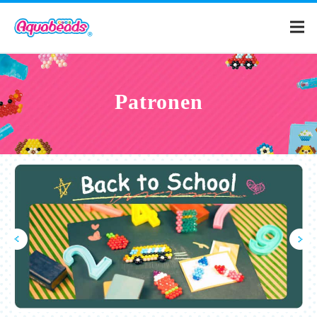
Home
Patronen
Catalogue
Patronen
Wat is Aquabeads?
Video’s
Voor ouders