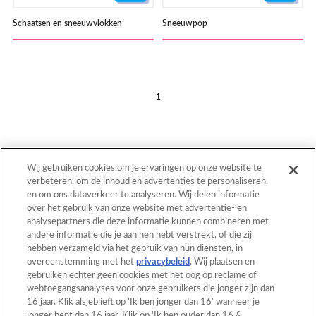
Schaatsen en sneeuwvlokken
Sneeuwpop
1
Wij gebruiken cookies om je ervaringen op onze website te
verbeteren, om de inhoud en advertenties te personaliseren,
en om ons dataverkeer te analyseren. Wij delen informatie
Terug naar boven
over het gebruik van onze website met advertentie- en
analysepartners die deze informatie kunnen combineren met
andere informatie die je aan hen hebt verstrekt, of die zij
hebben verzameld via het gebruik van hun diensten, in
Home
Catalogus
overeenstemming met het
privacybeleid
. Wij plaatsen en
gebruiken echter geen cookies met het oog op reclame of
Patronen
Wat is Aquabeads?
webtoegangsanalyses voor onze gebruikers die jonger zijn dan
16 jaar. Klik alsjeblieft op 'Ik ben jonger dan 16' wanneer je
Video’s
Voor ouders
jonger bent dan 16 jaar. Klik op 'Ik ben ouder dan 16 &