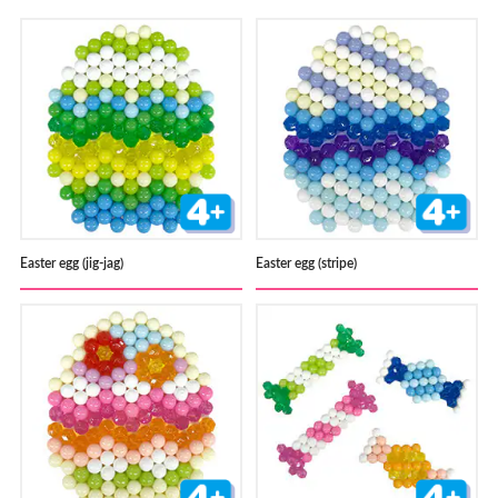
Verkooppunten
Néerlandais
Français
Easter egg (jig-jag)
Easter egg (stripe)