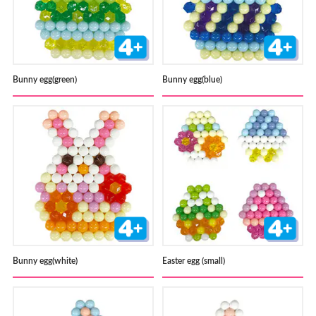
Bunny egg(green)
Bunny egg(blue)
Bunny egg(white)
Easter egg (small)