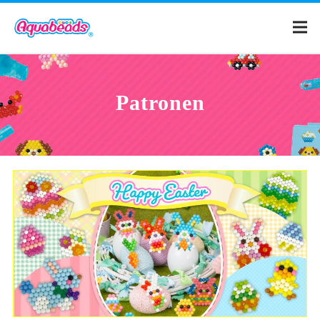
Home
Patronen
Catalogue
Patronen
Wat is Aquabeads?
Video’s
Voor ouders