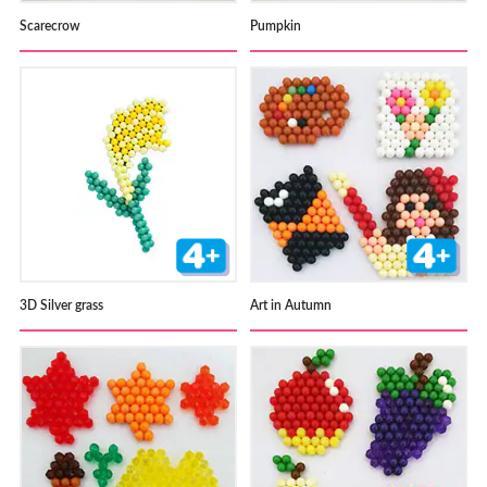
Scarecrow
Pumpkin
3D Silver grass
Art in Autumn