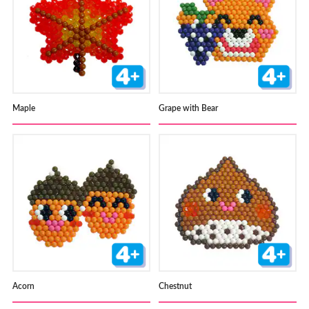
Maple
Grape with Bear
Acorn
Chestnut