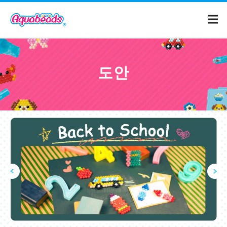
홈
도안
카달로그
도안
아쿠아비즈란?
동영상
부모님들께