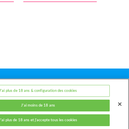
J'ai plus de 18 ans & configuration des cookies
arents
Contact
J'ai moins de 18 ans
ookies
J'ai plus de 18 ans et j'accepte tous les cookies