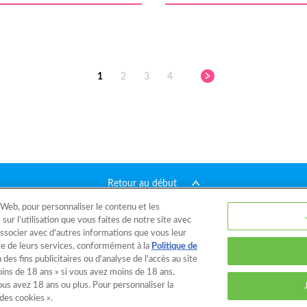
1
2
3
4
Retour au début
 Web, pour personnaliser le contenu et les
Catalogue
Modèles
Qu'est-ce qu'Aquabeads ?
Vidéos
Pour les p
sur l’utilisation que vous faites de notre site avec
 associer avec d'autres informations que vous leur
aite de leurs services, conformément à la
Politique de
et de ce site
Politique de confidentialité
Cookies
Configuration des c
 des fins publicitaires ou d'analyse de l'accès au site
oins de 18 ans » si vous avez moins de 18 ans.
 vous avez 18 ans ou plus. Pour personnaliser la
© EPOCH
 des cookies ».