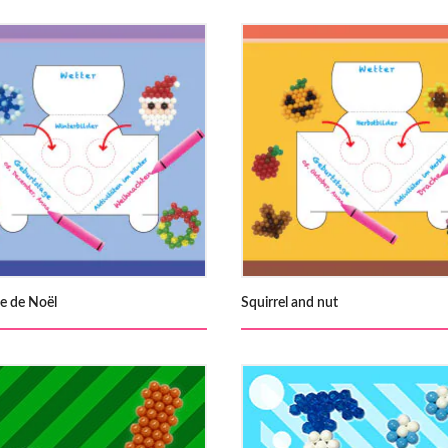
e de Noël
Squirrel and nut