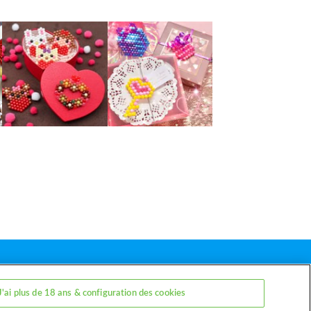
J'ai plus de 18 ans & configuration des cookies
arents
Contact