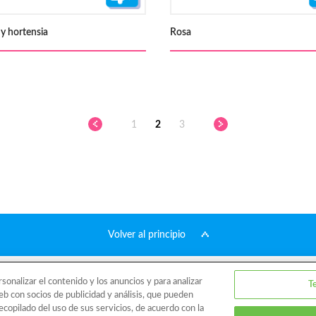
 y hortensia
Rosa
1
2
3
Volver al principio
Plantillas
¿Qué es Aquabeads?
Video
Para los padres
Dónde 
onalizar el contenido y los anuncios y para analizar
T
b con socios de publicidad y análisis, que pueden
copilado del uso de sus servicios, de acuerdo con la