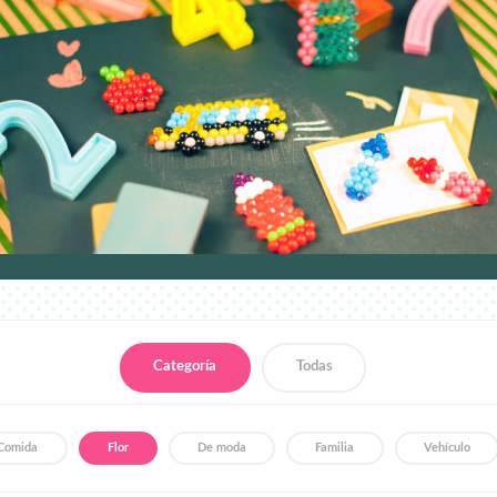
Categoría
Todas
Comida
Flor
De moda
Familia
Vehículo