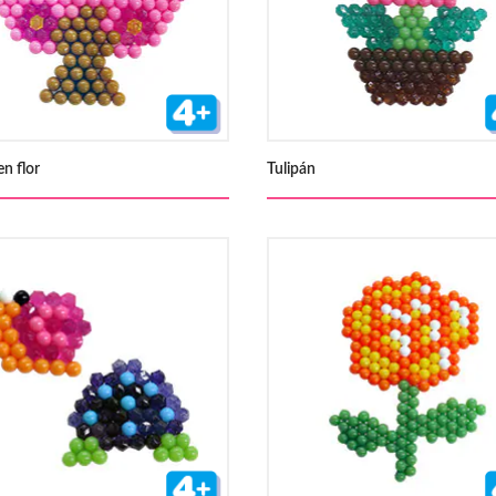
en flor
Tulipán