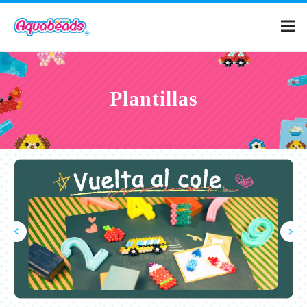
Home
Plantillas
Catalogo
Plantillas
¿Qué es Aquabeads?
Video
Para los padres