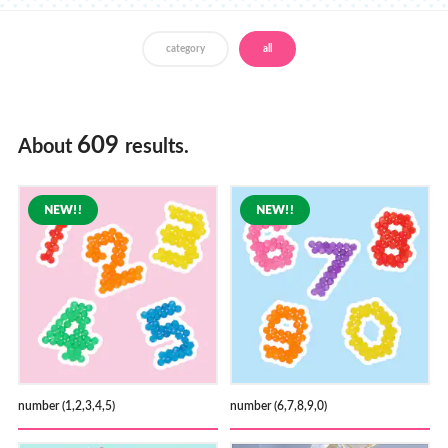
Store Locator
category
all
609
About
results.
number (1,2,3,4,5)
number (6,7,8,9,0)