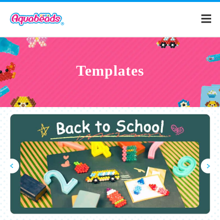
Home
Templates
Products
Templates
What is Aquabeads?
Video
For Parents