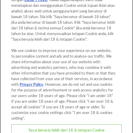
dengan
Dasar Privasi
. Walau bagaimanapun, kami tidak
menetapkan dan menggunakan Cookie untuk tujuan iklan atau
cookies
Small Santa Claus and Reindeer
analisis akses web untuk pengguna kami yang berumur di
bawah 18 tahun. Sila klik "Saya berumur di bawah 18 tahun"
jika anda berumur di bawah 18 tahun. Klik "Saya berumur lebih
dari 18 tahun & terima semua Cookie" jika anda berumur 18
tahun ke atas. Untuk menyesuaikan tetapan Cookie anda, klik
"Saya berusia lebih dari 18 & tetapan Cookie".
1
2
3
4
5
6
7
8
9
…
We use cookies to improve your experience on our website,
to personalise content and ads and to analyse our traffic. We
share information about your use of our website with
advertising and analytics partners, who may combine it with
other information that you have provided to them or that they
have collected from your use of their services, in accordance
with
Privacy Policy
. However, we do not set and use cookies
Back to Top
for the purpose of advertisement or web access analytics for
our users under 18 years of age. Please click “I am under 18”
if you are under 18 years of age. Please click “I am over 18 &
accept all cookies” if you are 18 years of age or older. To
Home
Products
customize your cookie settings click “I am over 18 & cookies
setting”.
Templates
What is Aquabeads?
Video
For Parents
Saya berusia lebih dari 18 & tetapan Cookie