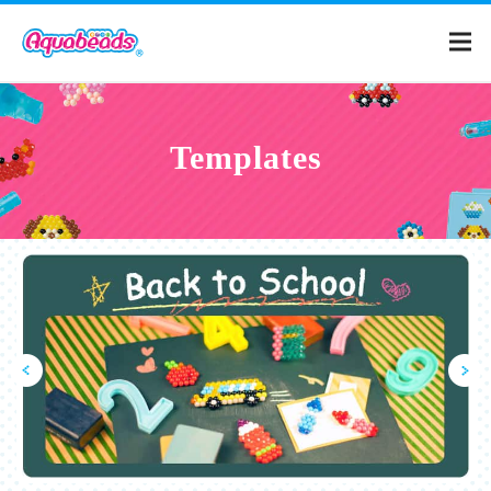
Home
Templates
Products
Templates
What is Aquabeads?
Video
For Parents