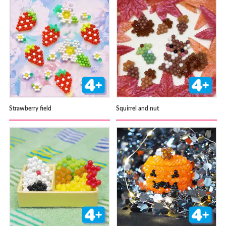
Strawberry field
Squirrel and nut