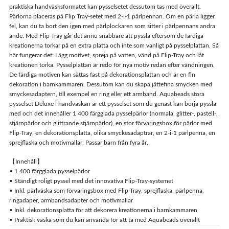
praktiska handväsksformatet kan pysselsetet dessutom tas med överallt.
Pärlorna placeras på Flip Tray-setet med 2-i-1 pärlpennan. Om en pärla ligger
fel, kan du ta bort den igen med pärlplockaren som sitter i pärlpennans andra
ände. Med Flip-Tray går det ännu snabbare att pyssla eftersom de färdiga
kreationerna torkar på en extra platta och inte som vanligt på pysselplattan. Så
här fungerar det: Lägg motivet, spreja på vatten, vänd på Flip-Tray och låt
kreationen torka. Pysselplattan är redo för nya motiv redan efter vändningen.
De färdiga motiven kan sättas fast på dekorationsplattan och är en fin
dekoration i barnkammaren. Dessutom kan du skapa jättefina smycken med
smyckesadaptern, till exempel en ring eller ett armband. Aquabeads stora
pysselset Deluxe i handväskan är ett pysselset som du genast kan börja pyssla
med och det innehåller 1 400 färgglada pysselpärlor (normala, glitter-, pastell-,
stjärnpärlor och glittrande stjärnpärlor), en stor förvaringsbox för pärlor med
Flip-Tray, en dekorationsplatta, olika smyckesadaptrar, en 2-i-1 pärlpenna, en
sprejflaska och motivmallar. Passar barn från fyra år.
【Innehåll】
• 1 400 färgglada pysselpärlor
• Ständigt roligt pyssel med det innovativa Flip-Tray-systemet
• Inkl. pärlväska som förvaringsbox med Flip-Tray, sprejflaska, pärlpenna,
ringadaper, armbandsadapter och motivmallar
• Inkl. dekorationsplatta för att dekorera kreationerna i barnkammaren
• Praktisk väska som du kan använda för att ta med Aquabeads överallt