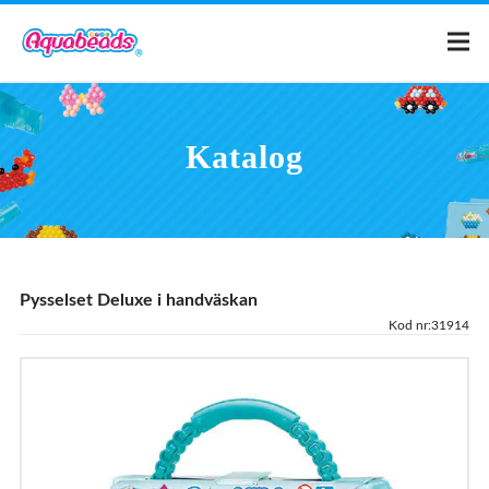
Hem
Katalog
Katalog
Mallar
Pysselset Deluxe i handväskan
Vad är Aquabeads?
Kod nr:31914
Videor
För föräldrar