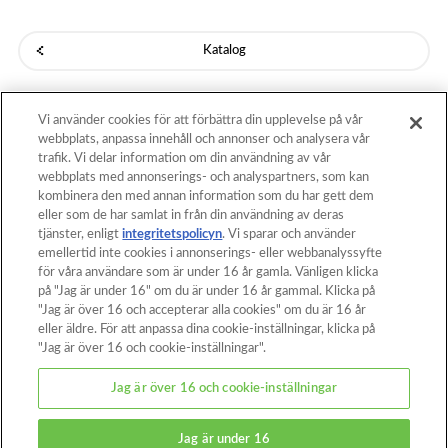
Katalog
Vi använder cookies för att förbättra din upplevelse på vår
Till sidans topp
webbplats, anpassa innehåll och annonser och analysera vår
trafik. Vi delar information om din användning av vår
webbplats med annonserings- och analyspartners, som kan
kombinera den med annan information som du har gett dem
Hem
Katalog
eller som de har samlat in från din användning av deras
tjänster, enligt
integritetspolicyn
. Vi sparar och använder
Mallar
Vad är Aquabeads?
emellertid inte cookies i annonserings- eller webbanalyssyfte
för våra användare som är under 16 år gamla. Vänligen klicka
Videor
För föräldrar
på "Jag är under 16" om du är under 16 år gammal. Klicka på
"Jag är över 16 och accepterar alla cookies" om du är 16 år
Här köper du
Kontakt
eller äldre. För att anpassa dina cookie-inställningar, klicka på
"Jag är över 16 och cookie-inställningar".
Om den här webbplatsen
Jag är över 16 och cookie-inställningar
Sekretesspolicy
Cookies
Jag är under 16
Cookie-inställningar