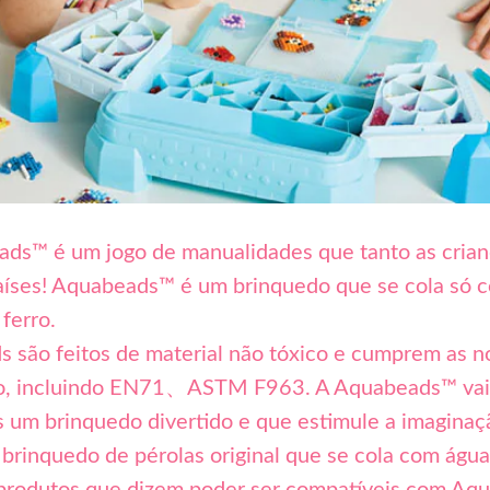
ds™ é um jogo de manualidades que tanto as crian
íses! Aquabeads™ é um brinquedo que se cola só c
ferro.
 são feitos de material não tóxico e cumprem as 
, incluindo EN71、ASTM F963. A Aquabeads™ vai c
as um brinquedo divertido e que estimule a imagina
rinquedo de pérolas original que se cola com águ
s produtos que dizem poder ser compatíveis com Aq