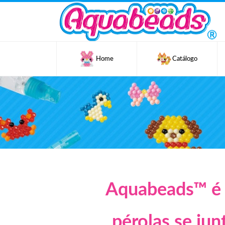
Home
Catálogo
Aquabeads™ é 
pérolas se ju