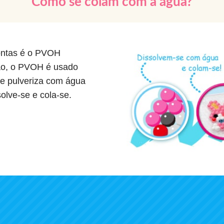
Como se colam com a água?
ontas é o PVOH
apão, o PVOH é usado
e pulveriza com água
olve-se e cola-se.