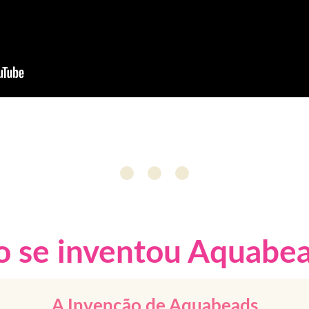
 se inventou Aquabe
A Invenção de Aquabeads