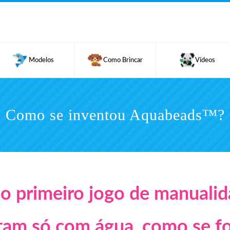
Modelos
Como Brincar
Vídeos
Como se inventou Aquabeads™?
o primeiro jogo de manualid
ntam só com água, como se fo