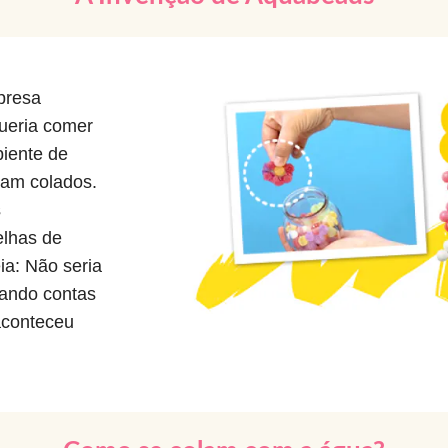
presa
eria comer
piente de
vam colados.
s
lhas de
ia: Não seria
sando contas
aconteceu