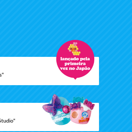
s"
Studio"