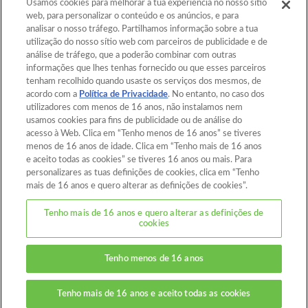
Usamos cookies para melhorar a tua experiência no nosso sítio
web, para personalizar o conteúdo e os anúncios, e para
analisar o nosso tráfego. Partilhamos informação sobre a tua
Topo da Página
utilização do nosso sítio web com parceiros de publicidade e de
análise de tráfego, que a poderão combinar com outras
informações que lhes tenhas fornecido ou que esses parceiros
Home
Catálogo
tenham recolhido quando usaste os serviços dos mesmos, de
acordo com a
Política de Privacidade
. No entanto, no caso dos
Modelos
Como Brincar
utilizadores com menos de 16 anos, não instalamos nem
usamos cookies para fins de publicidade ou de análise do
Video
Para os Pais
acesso à Web. Clica em “Tenho menos de 16 anos” se tiveres
menos de 16 anos de idade. Clica em “Tenho mais de 16 anos
Loja
Contato
e aceito todas as cookies” se tiveres 16 anos ou mais. Para
personalizares as tuas definições de cookies, clica em “Tenho
mais de 16 anos e quero alterar as definições de cookies”.
Sobre este site
Política de privacidade
Tenho mais de 16 anos e quero alterar as definições de
cookies
Cookies
Definições de cookies
Tenho menos de 16 anos
© EPOCH
Tenho mais de 16 anos e aceito todas as cookies