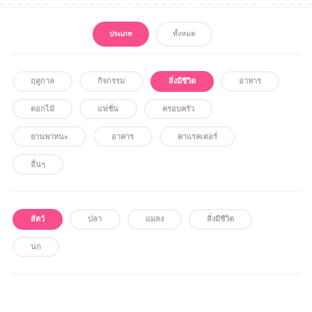
สถานที่จำหน่าย
ประเภท
ทั้งหมด
ฤดูกาล
กิจกรรม
สิ่งมีชีวิต
อาหาร
ดอกไม้
แฟชั่น
ครอบครัว
ยานพาหนะ
อาคาร
คาแรคเตอร์
อื่นๆ
สัตว์
ปลา
แมลง
สิ่งมีชีวิต
นก