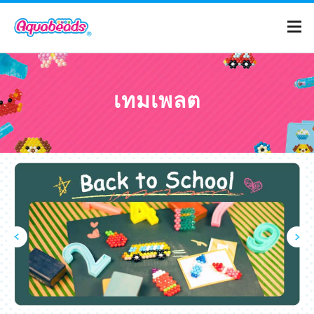
หน้าหลัก
เทมเพลต
แคตตาล็อก
เทมเพลต
อควาบีดคือ?
วีดีโอ
สำหรับผู้ปกครอง