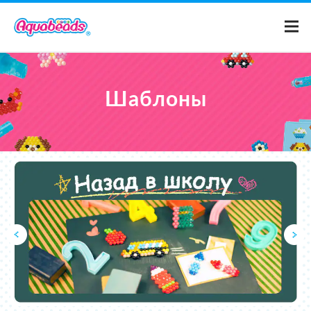
Домой
Шаблоны
Каталог
Шаблоны
Что такое Аквабидс?
Видео
Для родителей