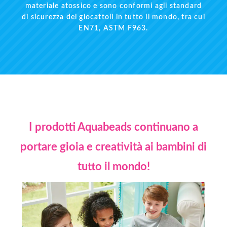
materiale atossico e sono conformi agli standard
di sicurezza dei giocattoli in tutto il mondo, tra cui
EN71, ASTM F963.
I prodotti Aquabeads continuano a
portare gioia e creatività ai
bambini di
tutto il mondo!