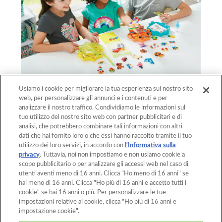
Usiamo i cookie per migliorare la tua esperienza sul nostro sito
web, per personalizzare gli annunci e i contenuti e per
Torna Sopra
analizzare il nostro traffico. Condividiamo le informazioni sul
tuo utilizzo del nostro sito web con partner pubblicitari e di
analisi, che potrebbero combinare tali informazioni con altri
dati che hai fornito loro o che essi hanno raccolto tramite il tuo
Home
Prodotti
utilizzo dei loro servizi, in accordo con
l'Informativa sulla
privacy
. Tuttavia, noi non impostiamo e non usiamo cookie a
Creazioni
Cos'è Aquabeads?
scopo pubblicitario o per analizzare gli accessi web nel caso di
utenti aventi meno di 16 anni. Clicca "Ho meno di 16 anni" se
Video
Per i genitori
hai meno di 16 anni. Clicca "Ho più di 16 anni e accetto tutti i
cookie" se hai 16 anni o più. Per personalizzare le tue
Negozi
Contatti
impostazioni relative ai cookie, clicca "Ho più di 16 anni e
impostazione cookie".