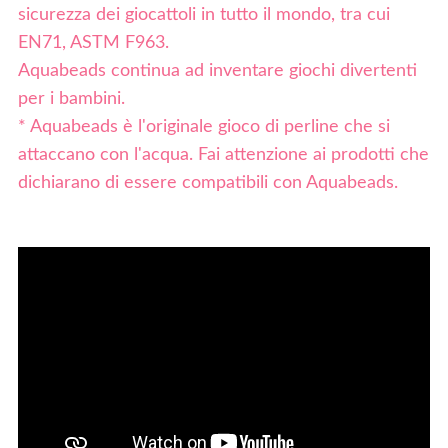
sicurezza dei giocattoli in tutto il mondo, tra cui
EN71, ASTM F963.
Aquabeads continua ad inventare giochi divertenti
per i bambini.
* Aquabeads è l'originale gioco di perline che si
attaccano con l'acqua. Fai attenzione ai prodotti che
dichiarano di essere compatibili con Aquabeads.