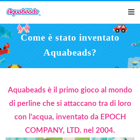
Home
Come è stato inventato
Aquabeads?
Prodotti
Creazioni
Aquabeads è il primo gioco al mondo
Cos'è Aquabeads?
di perline che si attaccano tra di loro
Video
con l'acqua, inventato da EPOCH
Per i genitori
COMPANY, LTD. nel 2004.