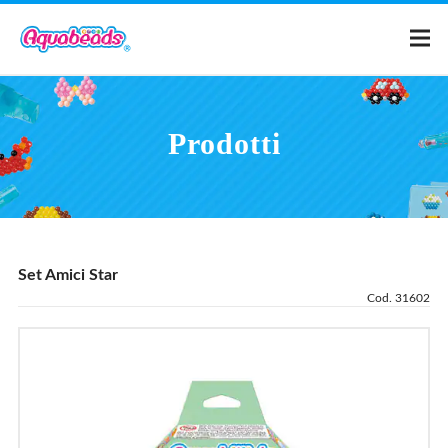
Home
Prodotti
Prodotti
Creazioni
Set Amici Star
Cos'è Aquabeads?
Cod. 31602
Video
Per i genitori