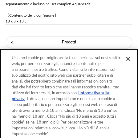
separatamente e incluso nei set completi Aquabeads.
【Contenuto della confezione】
18 x 3 x 18 cm
Prodotti
Usiamo i cookie per migliorare la tua esperienza sul nostro sito
web, per personalizzare gli annunci e i contenuti e per
Torna Sopra
analizzare il nostro traffico. Condividiamo le informazioni sul
tuo utilizzo del nostro sito web con partner pubblicitari e di
analisi, che potrebbero combinare tali informazioni con altri
dati che hai fornito loro o che essi hanno raccolto tramite il tuo
Home
Prodotti
utilizzo dei loro servizi, in accordo con
l'Informativa sulla
privacy
. Tuttavia, noi non impostiamo e non usiamo cookie a
Creazioni
Cos'è Aquabeads?
scopo pubblicitario o per analizzare gli accessi web nel caso di
utenti aventi meno di 18 anni. Clicca "Ho meno di 18 anni" se
Video
Per i genitori
hai meno di 18 anni. Clicca "Ho più di 18 anni e accetto tutti i
cookie" se hai 18 anni o più. Per personalizzare le tue
Contatti
impostazioni relative ai cookie, clicca "Ho più di 18 anni e
impostazione cookie".