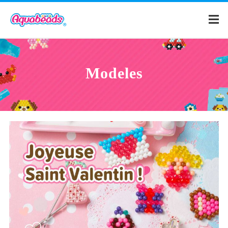
Page d'accueil
Modeles
Catalogue
Modeles
Qu'est-ce qu'Aquabeads ?
Vidéos
Pour les parents